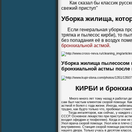
Как сказал бы классик русской
свежий приступ"
Уборка жилища, котор
Если генеральная уборка пр
тряпка и пылесос кирби), то пы
без попадания её в воздух по
бронхиальной астмой.
Уборка жилища пылесосом 
бронхиальной астмы после 
КИРБИ и бронхиал
Много много лет тому назад я работал
де
сам был частым клиентом скорой помощи. Ка
астмой я болел с года жизни. Иногда, набега
трудно, как будто только что, пробежал стоме
Тогда ингаляторов, как сейчас, у каждого а
СССР. Основное лекарство при приступе астмы
входил эфедрин и теофеллин). Когда и они не 
Укол врача скорой помощи. Укол или в плечо 
внутривенно. Станция скорой помощи располаг
нашего двора. Только учась в десятом классе,