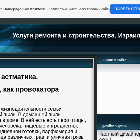
ЗАРЕГИСТР
на
Homepage-Konstruktor.ru
. Хотите тоже иметь собственный сайт?
Услуги ремонта и строительства. Израил
О нашем сайте
 астматика.
 как провокатора
 жизнедеятельности семьи
й пыли. В домашней пыли
 в доме. В ней есть есть перо птицы,
 человека, пищевые ингредиенты,
Дизайнер кухни.
дневной готовки, парфюмерия и
Частный дизайне
ца различных трав, и уличная грязь.
кухни