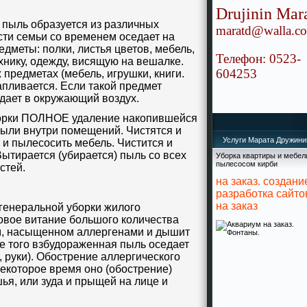
Drujinin Mara
ыль образуется из различных
maratd@walla.co.
ти семьи со временем оседает на
дметы: полки, листья цветов, мебель,
Телефон: 0523-
хнику, одежду, висящую на вешалке.
604253
предметах (мебель, игрушки, книги.
апливается. Если такой предмет
адает в окружающий воздух.
рки ПОЛНОЕ удаление накопившейся
пыли внутри помещений. Чистятся и
Услуги Марата Дружини
и пылесосить мебель. Чистится и
ытирается (убирается) пыль со всех
Уборка квартиры и мебел
пылесосом кирби
остей.
на заказ. создани
разработка сайто
на заказ
енеральной уборки жилого
вое витание большого количества
м, насыщенном аллергенами и дышит
ме того взбудораженная пыль оседает
, руки). Обострение аллергического
некоторое время оно (обострение)
ья, или зуда и прыщей на лице и