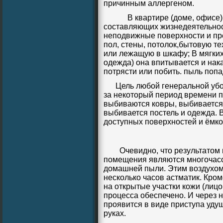
причинным аллергеном.
В квартире (доме, офисе) п
составляющих жизнедеятельнос
неподвижные поверхности и пре
пол, стены, потолок,бытовую те
или лежащую в шкафу; В мягких 
одежда) она впитывается и нак
потрясти или побить. пыль поп
Цель любой генеральной убо
за некоторый период времени 
выбиваются ковры, выбивается 
выбивается постель и одежда. В
доступных поверхностей и ёмк
Очевидно, что результатом г
помещения являются многочасо
домашней пыли. Этим воздухо
несколько часов астматик. Кро
на открытые участки кожи (лицо
процесса обеспечено. И через 
проявится в виде приступа удуш
руках.