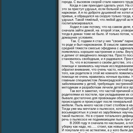
города. С вызовом скорой стало намного труд
Когда я сам приходил сделать укол. На ста
это за приступ удушья, если больной ходит и 
наркоман. А я по доброте душевной не хотел 
привык, и обращался на скорую только тогда,
удушья. Такой тяжёлый, что любой другой аст
госпитализировался.
Ходил я сам потому, что на самом деле, мн
сначала зайти домой, на второй этаж, уговор
тогда в домах тоже не было. И только потом, ч
домашних условиях.
Так. С годами я стал у них "своим" парнем.
то роде и был наркоманом. В смысле зависим
средней тяжести смесью эфедрина с адренали
появлялось хорошее настроение и силы. Внутр
и допинг от введённого лекарства. Просто по
становилось свободным, и я радовался. Прос
То, что я вспомнил о своём детстве, это л
помощи и занимаясь научным исследованием п
обратил внимание, что очень часто, ночной п
того, как родители в этой же комнате ложились
помощи не очень нравились ночные вызовы. Н
главным специалистом Ленинградской станци
заболеваниям у детей, требующих экстренной
методикам и разработкам лечили детей все вр
Так вот я заметил, что частой причиной о
родителями из постели, при укладывании их с
бывало достаточно для провокации обострения
происходило и происходит после генеральной
мебели. Пыль много часов стоит столбом в кв
Тогда уже мы мечтали о пылесосе, который уб
восьмидесятых я узнал из зарубежных научных
такой пылесос
. Но в стране тотального дефи
речь о пылесосе не поднимающем пыль при у
В 2008 году я сначала по наслышке, а пото
уборку как надо, но...... стоил, как новые жигул
И покупали его не астматики, а у кого были д