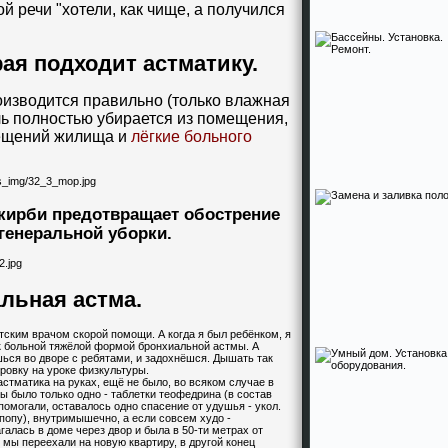
 речи "хотели, как чище, а получился
ая подходит астматику.
оизводится правильно (только влажная
ль полностью убирается из помещения,
мещений жилища и
лёгкие больного
кирби предотвращает обострение
генеральной уборки.
ьная астма.
тским врачом скорой помощи
. А когда я был ребёнком, я
к больной тяжёлой формой бронхиальной астмы. А
ешься во дворе с ребятами, и задохнёшся. Дышать так
тровку на уроке физкультуры.
стматика на руках, ещё не было, во всяком случае в
 было только одно - таблетки теофедрина (в состав
помогали, оставалось одно спасение от удушья - укол.
(попу), внутримышечно, а если совсем худо -
алась в доме через двор и была в 50-ти метрах от
 мы переехали на новую квартиру, в другой конец