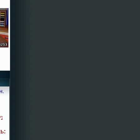
н.
ני
ь: