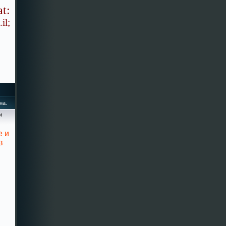
t:
il;
на.
и
е и
в