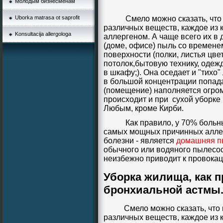
Молодым бизнесменам
Uborka matrasa ot saprofit
Смело можно сказать, что в
различных веществ, каждое из
Konsultacija allergologa
аллергеном. А чаще всего их в
(доме, офисе) пыль со времене
поверхности (полки, листья цвет
потолок,бытовую технику, одеж
в шкафу;). Она оседает и "тихо"
в большой концентрации попад
(помещение) наполняется огро
происходит и при сухой уборке
Любым, кроме Кирби.
Как правило, у 70% больных
самых мощных причинных аллер
болезни - является
домашняя п
обычного или водяного пылесос
неизбежно приводит к провокац
Уборка жилища, как 
бронхиальной астмы
Смело можно сказать, что в
различных веществ, каждое из