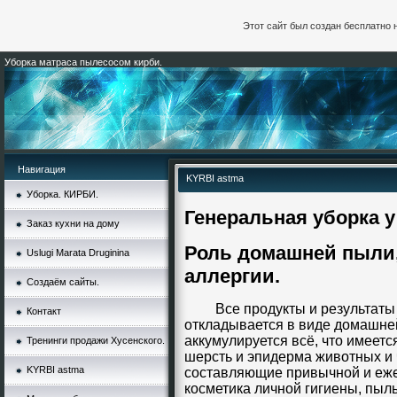
Этот сайт был создан бесплатно 
Уборка матраса пылесосом кирби.
Навигация
KYRBI astma
Уборка. КИРБИ.
Генеральная уборка у
Заказ кухни на дому
Роль домашней пыли,
Uslugi Marata Druginina
аллергии.
Создаём сайты.
Все продукты и результаты
Контакт
откладывается в виде домашне
аккумулируется всё, что имеется
Тренинги продажи Хусенского.
шерсть и эпидерма животных и
KYRBI astma
составляющие привычной и еже
косметика личной гигиены, пыль