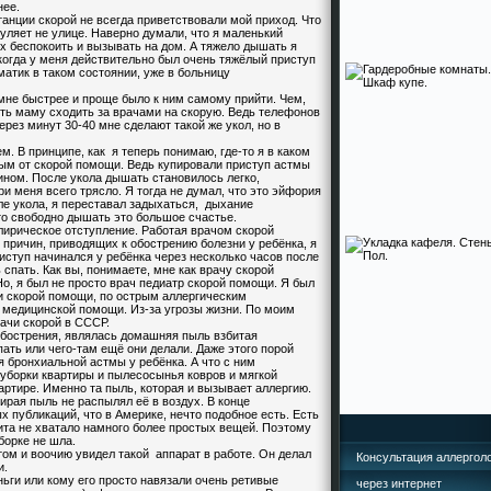
нее.
нции скорой не всегда приветствовали мой приход. Что
гуляет не улице. Наверно думали, что я маленький
их беспокоить и вызывать на дом. А тяжело дышать я
 когда у меня действительно был очень тяжёлый приступ
матик в таком состоянии, уже в больницу
е быстрее и проще было к ним самому прийти. Чем,
ить маму сходить за врачами на скорую. Ведь телефонов
ерез минут 30-40 мне сделают такой же укол, но в
 В принципе, как я теперь понимаю, где-то я в каком
ым от скорой помощи. Ведь купировали приступ астмы
ном. После укола дышать становилось легко,
и меня всего трясло. Я тогда не думал, что это эйфория
сле укола, я переставал задыхаться, дыхание
то свободно дышать это большое счастье.
ирическое отступление. Работая врачом скорой
ричин, приводящих к обострению болезни у ребёнка, я
риступ начинался у ребёнка через несколько часов после
 спать. Как вы, понимаете, мне как врачу скорой
о, я был не просто врач педиатр скорой помощи. Я был
и скорой помощи, по острым аллергическим
 медицинской помощи. Из-за угрозы жизни. По моим
ачи скорой в СССР.
бострения, являлась домашняя пыль взбитая
пать или чего-там ещё они делали. Даже этого порой
 бронхиальной астмы у ребёнка. А что с ним
 уборки квартиры и пылесосынья ковров и мягкой
артире. Именно та пыль, которая и вызывает аллергию.
ирая пыль не распылял её в воздух. В конце
 публикаций, что в Америке, нечто подобное есть.
Есть
цита не хватало намного более простых вещей. Поэтому
борке не шла.
м и воочию увидел такой аппарат в работе. Он делал
Консультация аллергол
и.
еньги или кому его просто навязали очень ретивые
через интернет