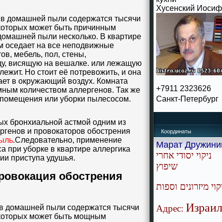
Хусенский Иосиф
 домашней пыли содержатся тысячи
 которых может быть причинным
 домашней пыли несколько. В квартире
м оседает на все неподвижные
ов, мебель, пол, стены,
ду, висящую на вешалке. или лежащую
 лежит. Но стоит её потревожить, и она
ает в окружающий воздух. Комната
+7911 2323626
мным количеством аллергенов. Так же
Санкт-Петербург
 помещения или уборки пылесосом.
 бронхиальной астмой одним из
генов и провокаторов обострения
Координаты
ыль
.Следовательно, применение
Марат Дружини
а при уборке в квартире аллергика
ניקוי יסודי אחרי
ии приступа удушья.
שיפוץ
провокация обострения
קוי מיזרונים וספות
.
Израил
 домашней пыли содержатся тысячи
Адрес:
 которых может быть мощным